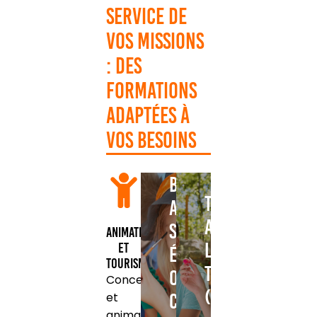
service de
vos missions
: Des
formations
adaptées à
vos besoins
BPJEPS
TP
Animation
Animateur
Socio-
Animation
Loisir
et
Éducative
Tourisme
Tourisme
ou
Conception
(ALT)
Culturelle
et
animation