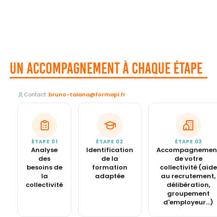
Un accompagnement à chaque étape
Contact :
bruno-taiana@formapi.fr
ÉTAPE 01
ÉTAPE 02
ÉTAPE 03
Analyse
Identification
Accompagnemen
des
de la
de votre
besoins de
formation
collectivité (aide
la
adaptée
au recrutement,
collectivité
délibération,
groupement
d'employeur…)