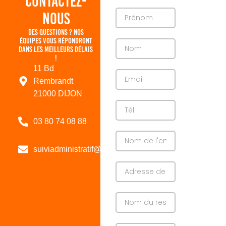
Contactez-
nous
Des questions ? Nos
équipes vous répondront
dans les meilleurs délais
!
11 Bd
Rembrandt
21000 DIJON
03 80 74 08 88
suiviadministratif@formapi.fr