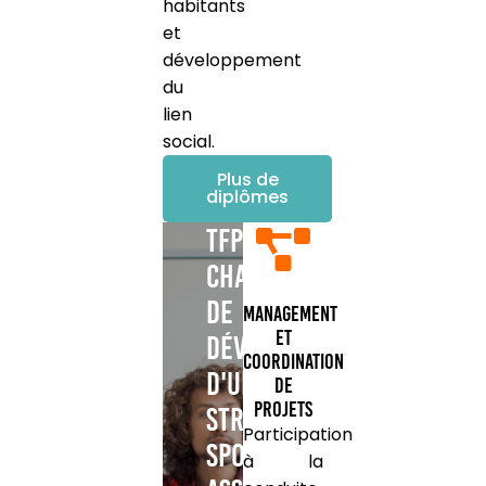
habitants
et
développement
du
lien
social.
Plus de
diplômes
TFP
Chargé
de
Management
et
développement
coordination
d'une
de
projets
structure
Participation
sportive
à la