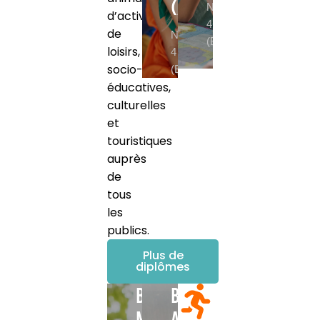
(ASEC)
NIVEAU
d’activités
4
de
NIVEAU
(BAC)
loisirs,
4
socio-
(BAC)
éducatives,
culturelles
et
touristiques
auprès
de
tous
les
publics.
Plus de
diplômes
BPJEPS
BPJEPS
Multi-
Activités