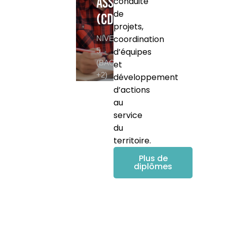
associative
conduite
de
(CDSSA)
projets,
coordination
NIVEAU
5
d’équipes
(BAC
et
+2)
développement
d’actions
au
service
du
territoire.
Plus de
diplômes