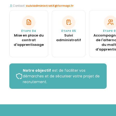
Contact :
suiviadministratif@formapi.fr
ÉTAPE 04
ÉTAPE 05
ÉTAPE 0
Mise en place du
Suivi
Accompagn
contrat
administratif
de l'altern
d'apprentissage
du maît
d'apprenti
Notre objectif
est de faciliter vos
démarches et de sécuriser votre projet de
recrutement.