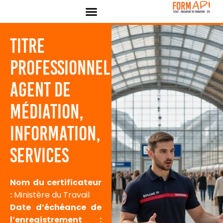
Panneau de gestion des cookies
Titre
Professionnel
Agent de
Médiation,
Information,
Services
Nom du certificateur
:
Ministère du Travail
Date d’échéance de
l’enregistrement :