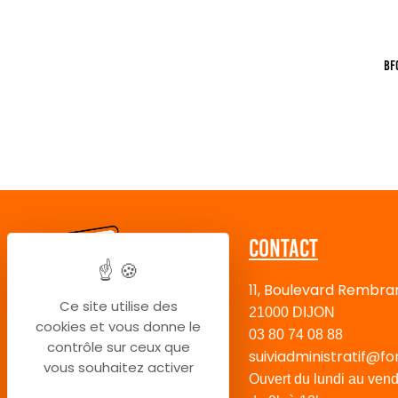
BF
Contact
11, Boulevard Rembra
Ce site utilise des
21000 DIJON
cookies et vous donne le
03 80 74 08 88
contrôle sur ceux que
suiviadministratif@fo
vous souhaitez activer
Ouvert du lundi au vend