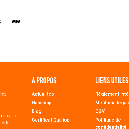
C
AURA
À propos
Liens utiles
ndt
Actualités
Règlement inté
Handicap
Mentions légal
Blog
CGV
rmapi.fr
Certificat Qualiopi
Politique de
redi
confidentialité