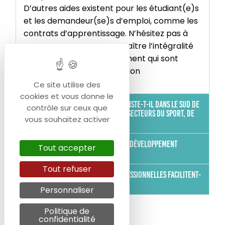
D’autres aides existent pour les étudiant(e)s
et les demandeur(se)s d’emploi, comme les
contrats d’apprentissage. N’hésitez pas à
nous contacter pour connaître l’intégralité
des méthodes de financement qui sont
possibles pour votre situation
professionnelle.
Ce site utilise des
cookies et vous donne le
Quels centres de formation existe-t-il dans le sud de
contrôle sur ceux que
la France spécialisés dans les secteurs du sport, de
vous souhaitez activer
l'animation et du tourisme ?
Quels sont les acteurs clés du développement
Tout accepter
professionnel dans le sud ?
Tout refuser
Comment les formations professionnelles facilitent-
elles le recrutement ?
Personnaliser
Politique de
confidentialité