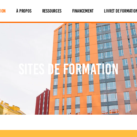
tion
À Propos
Ressources
Financement
Livret De Formatio
Sites de formation