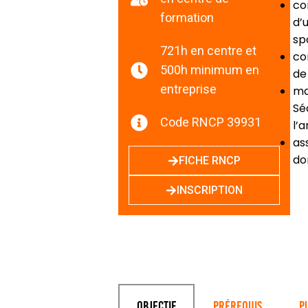
co
formation
d’
sp
721h en centre et
co
500h minimum en
de
entreprise
ma
Sé
Code RNCP 39931
l’
as
do
FICHE RNCP
INSCRIPTION
Objectif
Prérequis
P