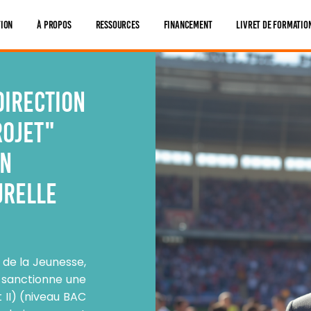
tion
À Propos
Ressources
Financement
Livret De Formatio
Direction
rojet"
on
urelle
 de la Jeunesse,
) sanctionne une
II) (niveau BAC