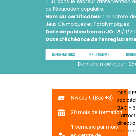
+ 3) dans le secteur d’intervention d
de l’éducation populaire.
Nom du certificateur :
Ministère de
Jeux Olympiques et Paralympiques
Date de publication au JO :
29/11/2
Date d’échéance de l’enregistreme
Informations
Programme
Débo
Dernière mise à jour : 2
DESJEPS
Niveau 6 (Bac +3)
socioéd
BAC + 3)
20 mois de formation
Il attes
directi
1 semaine par mois
Le direc
en centre de