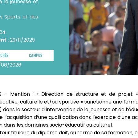
e la jeunesse et
s Sports et des
024
nt :
29/11/2029
uchés
Campus
5/06/2026
 – Mention : « Direction de structure et de projet »
ucative, culturelle et/ou sportive » sanctionne une forma
 dans le secteur d’intervention de la jeunesse et de l’édu
te l’acquisition d’une qualification dans l’exercice d’une a
on dans les domaines socio-éducatif ou culturel.
teur titulaire du diplôme doit, au terme de sa formation, 