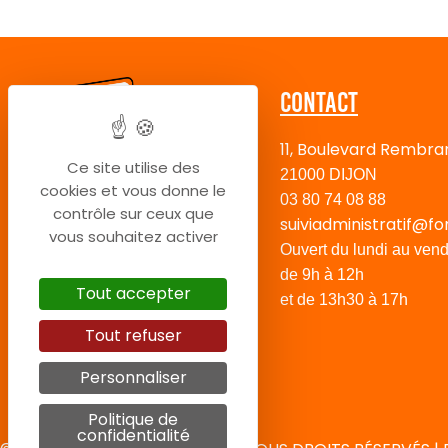
Contact
11, Boulevard Rembra
Ce site utilise des
21000 DIJON
cookies et vous donne le
03 80 74 08 88
contrôle sur ceux que
suiviadministratif@fo
vous souhaitez activer
Ouvert du lundi au vend
de 9h à 12h
Tout accepter
et de 13h30 à 17h
Tout refuser
Personnaliser
Politique de
confidentialité