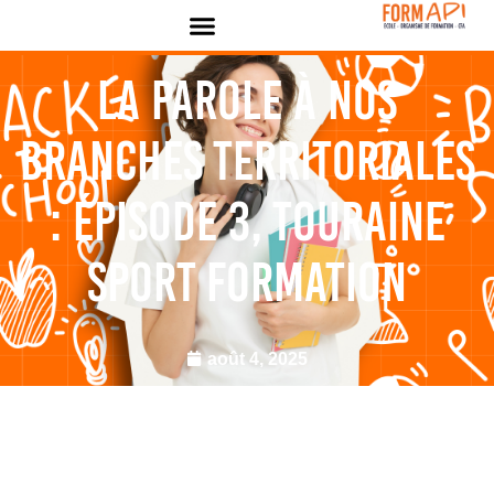
Panneau de gestion des cookies
La parole à nos
branches territoriales
: épisode 3, Touraine
Sport Formation
août 4, 2025