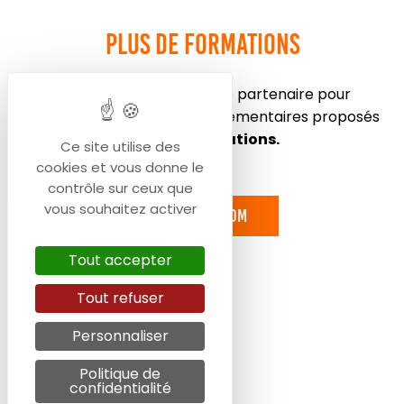
Plus de formations
Consultez le site de notre partenaire pour
découvrir les diplômes supplémentaires proposés
par
VSP Formations
.
Ce site utilise des
cookies et vous donne le
contrôle sur ceux que
vous souhaitez activer
Selforme.com
Tout accepter
Tout refuser
Personnaliser
Politique de
confidentialité