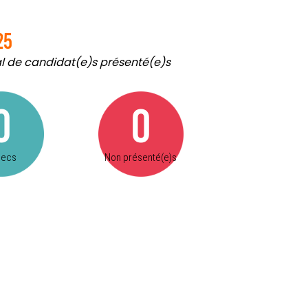
25
tal de candidat(e)s présenté(e)s
0
0
hecs
Non présenté(e)s