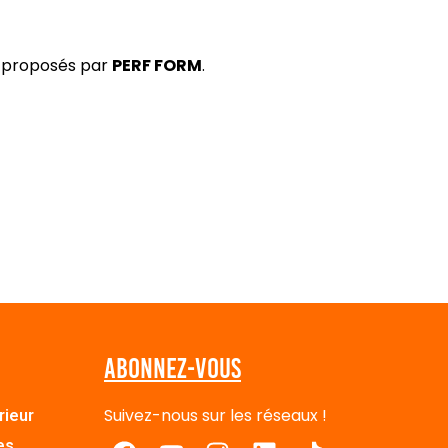
s proposés par
PERF FORM
.
Abonnez-vous
Suivez-nous sur les réseaux !
rieur
es