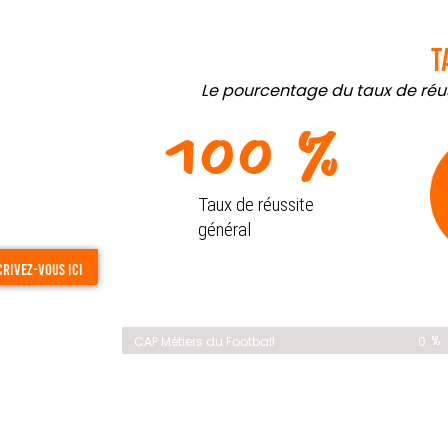
T
Le pourcentage du taux de réuss
100
 %
Taux de réussite
général
crivez-vous ici
%
CAP Métiers du Football
0