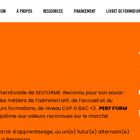
tion
À Propos
Ressources
Financement
Livret De Formatio
erritoriale de SELFORME. Reconnu pour son savoir-
s métiers de l’administratif, de l’accueil et du
s formations, de niveau CAP à BAC +2 .
PERF FORM
iplôme aux valeurs reconnues sur le marché
ntrat d’apprentissage, ou un(e) futur(e) alternant(e)
n à Besançon.