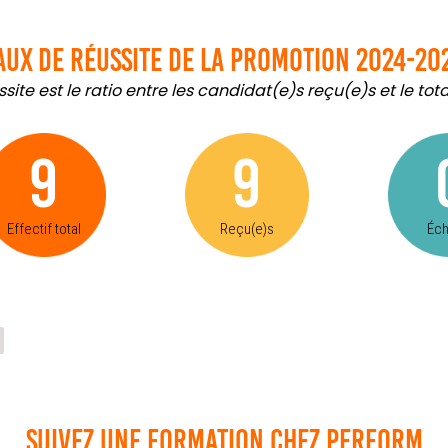
aux de réussite de la promotion 2024-20
ite est le ratio entre les candidat(e)s reçu(e)s et le to
9
9
Effectif total
Reçu(e)s
Éc
Suivez une formation chez perform