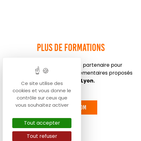
Plus de formations
Consultez le site de notre partenaire pour
découvrir les diplômes supplémentaires proposés
par
FORMAPI Lyon
.
Ce site utilise des
cookies et vous donne le
contrôle sur ceux que
vous souhaitez activer
Selforme.com
Tout accepter
Tout refuser