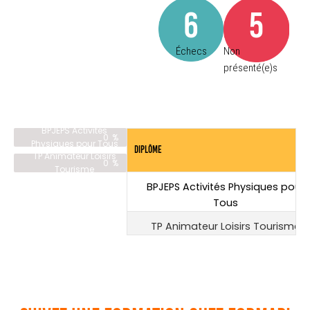
6
5
Échecs
Non
présenté(e)s
BPJEPS Activités
%
0
Physiques pour Tous
Diplôme
TP Animateur Loisirs
%
0
Tourisme
BPJEPS Activités Physiques pour
Tous
TP Animateur Loisirs Tourisme