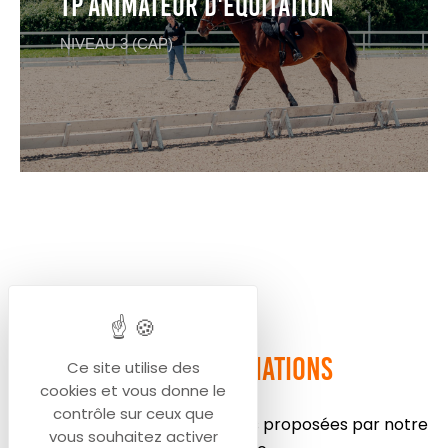
TP Animateur d'Equitation
NIVEAU 3 (CAP)
Plus de formations
Ce site utilise des
cookies et vous donne le
contrôle sur ceux que
Consultez d’autres formations proposées par notre
vous souhaitez activer