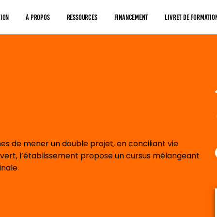
tion
À Propos
Ressources
Financement
Livret De Formatio
s de mener un double projet, en conciliant vie
uvert, l’établissement propose un cursus mélangeant
inale.