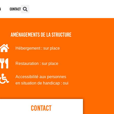
n
Contact
aménagements de la structure
Hébergement : sur place
Restauration : sur place
Accessibilité aux personnes
en situation de handicap : oui
CONTACT