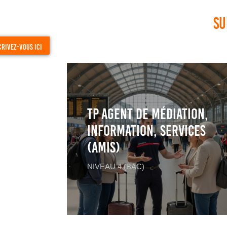
Su
crivez-vous ici
TP Agent de Médiation,
Information, Services
(AMIS)
NIVEAU 4 (BAC)