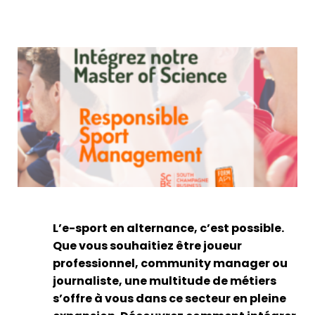
s
P
c
M
S
M
d
R
?
5
L
s
L’e-sport en alternance, c’est possible.
Que vous souhaitiez être joueur
professionnel, community manager ou
journaliste, une multitude de métiers
s’offre à vous dans ce secteur en pleine