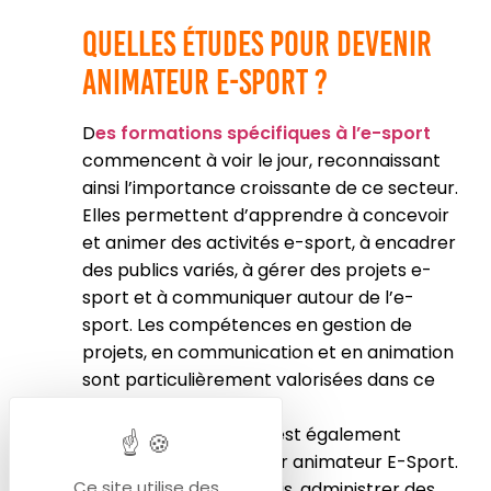
Quelles études pour devenir
animateur e-sport ?
D
es formations spécifiques à l’e-sport
commencent à voir le jour, reconnaissant
ainsi l’importance croissante de ce secteur.
Elles permettent d’apprendre à concevoir
et animer des activités e-sport, à encadrer
des publics variés, à gérer des projets e-
sport et à communiquer autour de l’e-
sport. Les compétences en gestion de
projets, en communication et en animation
sont particulièrement valorisées dans ce
domaine.
L’expérience pratique est également
essentielle pour devenir animateur E-Sport.
Ce site utilise des
Participer à des tournois, administrer des