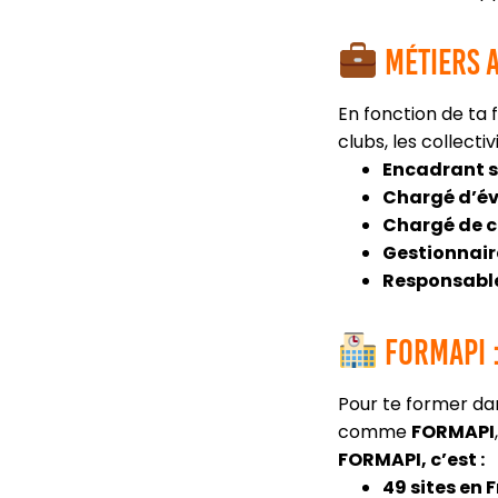
Métiers a
En fonction de ta 
clubs, les collecti
Encadrant s
Chargé d’é
Chargé de 
Gestionnair
Responsabl
FORMAPI :
Pour te former dan
comme
FORMAPI
FORMAPI, c’est :
49 sites en 