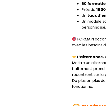
60 formatio
Près de
15 0
Un
taux d’em
Un modèle so
personnalisé.
FORMAPI accom
avec les besoins d
L’alternance, 
Mettre un alternan
L’alternant prend
recentrent sur la 
De plus en plus de
fonctionne.