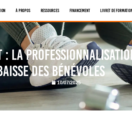
tion
À Propos
Ressources
Financement
Livret De Formatio
 : la professionnalisatio
 baisse des bénévoles
10/07/2025