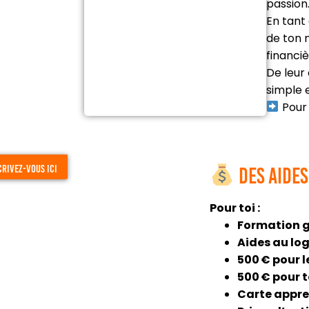
passion
En tant 
de ton 
financiè
De leur
simple 
Pour 
crivez-vous ici
Des aides
Pour toi :
Formation g
Aides au lo
500 € pour l
500 € pour 
Carte appre