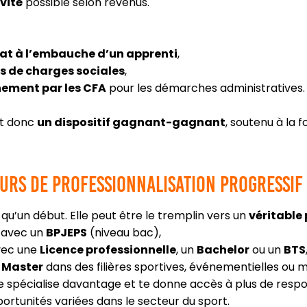
vité
possible selon revenus.
tat à l’embauche d’un apprenti
,
s de charges sociales
,
ment par les CFA
pour les démarches administratives.
st donc
un dispositif gagnant-gagnant
, soutenu à la fo
rs de professionnalisation progressif
 qu’un début. Elle peut être le tremplin vers un
véritable
avec un
BPJEPS
(niveau bac),
vec une
Licence professionnelle
, un
Bachelor
ou un
BTS
u
Master
dans des filières sportives, événementielles ou 
spécialise davantage et te donne accès à plus de respons
portunités variées dans le secteur du sport.