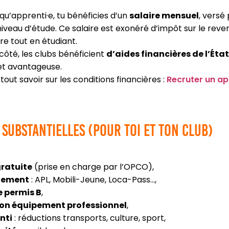
.
qu’apprenti·e, tu bénéficies d’un
salaire mensuel
, versé
niveau d’étude. Ce salaire est exonéré d’impôt sur le re
re tout en étudiant.
 côté, les clubs bénéficient
d’aides financières de l’Éta
et avantageuse.
tout savoir sur les conditions financières :
Recruter un ap
 substantielles (pour toi et ton club)
ratuite
(prise en charge par l’OPCO),
gement
: APL, Mobili-Jeune, Loca-Pass…,
e permis B
,
ton équipement professionnel
,
nti
: réductions transports, culture, sport,