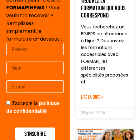
trouvez la
FORMAPINEWS
! Vous
formation qui vous
correspond
voulez la recevoir ?
Remplissez
Vous recherchez un
simplement le
BPJEPS en alternance
formulaire ci-dessous :
à Dijon ? Découvrez
les formations
accessibles avec
FORMAPI, les
différentes
spécialités proposées
et
LIRE LA SUITE »
J'accepte la
politique
de confidentialité
28 juillet 2026
S'inscrire