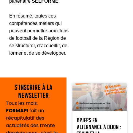
partenaire
SELFORME
.
En résumé, toutes ces
compétences métiers qui
peuvent permettre aux clubs
de football de la Région de
se structurer, d’accueillir, de
former et de se développer.
S'inscrire à la
newsletter
Tous les mois,
FORMAPI
fait un
récapitulatif des
BPJEPS en
actualités des trente
alternance à Dijon :
derniers jours : c’est la