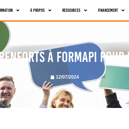
ormation
À Propos
Ressources
Financement
renforts à FORMAPI pour 
12/07/2024