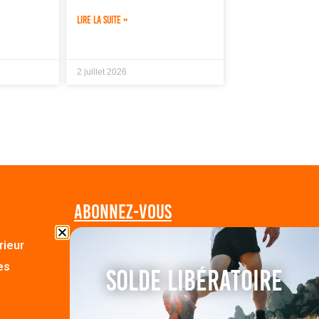
LIRE LA SUITE »
2 juillet 2026
Abonnez-vous
Suivez-nous sur les réseaux !
rieur
es
Solde Libératoire