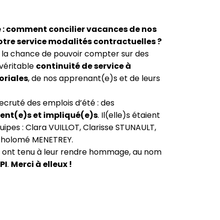
e : comment concilier vacances de nos
notre service modalités contractuelles ?
 la chance de pouvoir compter sur des
 véritable
continuité de service à
oriales
, de nos apprenant(e)s et de leurs
recruté des emplois d’été : des
ent(e)s et impliqué(e)s
. Il(elle)s étaient
ipes : Clara VUILLOT, Clarisse STUNAULT,
rtholomé MENETREY.
T ont tenu à leur rendre hommage, au nom
PI
.
Merci à elleux !