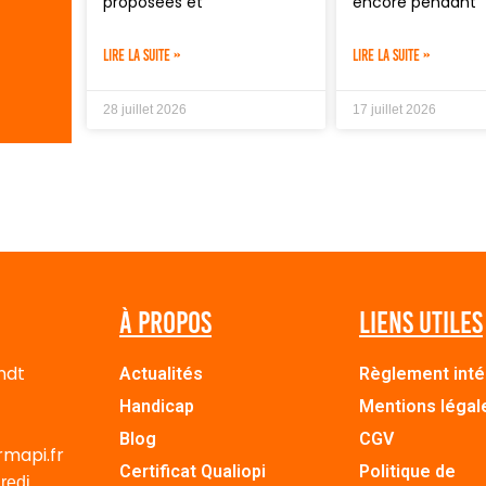
proposées et
encore pendant
LIRE LA SUITE »
LIRE LA SUITE »
28 juillet 2026
17 juillet 2026
À propos
Liens utiles
ndt
Actualités
Règlement inté
Handicap
Mentions légal
Blog
CGV
rmapi.fr
Certificat Qualiopi
Politique de
redi