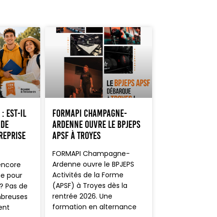
: est-il
FORMAPI Champagne-
 de
Ardenne ouvre le BPJEPS
reprise
APSF à Troyes
FORMAPI Champagne-
Ardenne ouvre le BPJEPS
encore
Activités de la Forme
se pour
(APSF) à Troyes dès la
? Pas de
rentrée 2026. Une
mbreuses
formation en alternance
ent