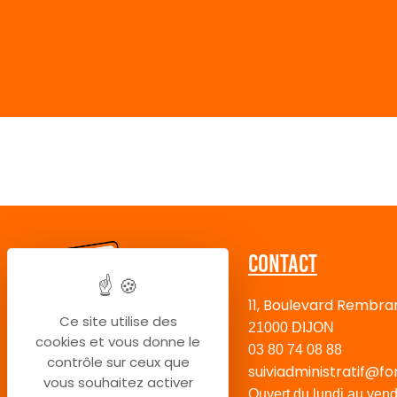
Contact
11, Boulevard Rembra
Ce site utilise des
21000 DIJON
cookies et vous donne le
03 80 74 08 88
contrôle sur ceux que
suiviadministratif@fo
vous souhaitez activer
Ouvert du lundi au vend