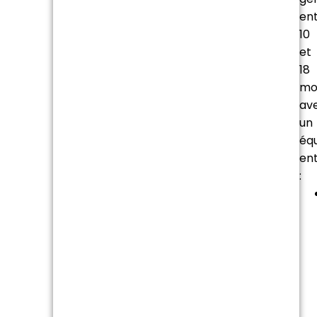
en
10
et
18
moi
av
un
équ
en
: