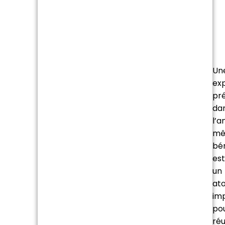
Un
ex
pr
da
l’a
m
bé
est
un
at
im
po
réu