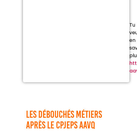
Tu
ve
en
sav
plu
ht
aa
Les débouchés métiers
après le CPJEPS AAVQ