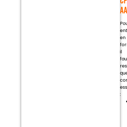
CP
A
Po
en
en
for
il
fau
re
qu
con
ess
: