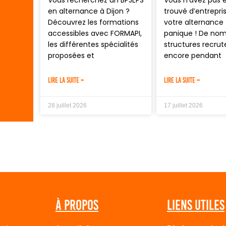
Vous recherchez un BPJEPS
Vous n’avez pas 
en alternance à Dijon ?
trouvé d’entrepri
Découvrez les formations
votre alternance 
accessibles avec FORMAPI,
panique ! De no
les différentes spécialités
structures recrut
proposées et
encore pendant
LIRE LA SUITE »
LIRE LA SUITE »
28 juillet 2026
17 juillet 2026
À propos
Liens utiles