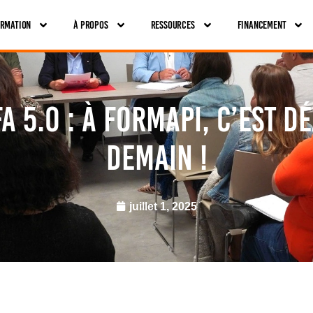
ormation
À Propos
Ressources
Financement
A 5.0 : à FORMAPI, c’est d
demain !
juillet 1, 2025