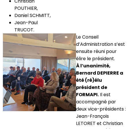
Christian
POUTHIER,
Daniel SCHMITT,
Jean-Paul
TRUCOT.
Le Conseil
d’Administration s’est
ensuite réuni pour
élire le président.
À l’unanimité,
Bernard DEPIERRE a
été (ré)élu
président de
FORMAPI.
Il est
accompagné par
deux vice-présidents :
Jean-François
LETORET et Christian