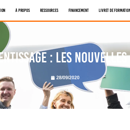
tion
À Propos
Ressources
Financement
Livret De Formatio
entissage : les nouvelles 
28/09/2020