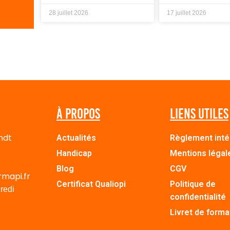
28 juillet 2026
17 juillet 2026
À propos
Liens utiles
ndt
Actualités
Règlement inté
Handicap
Mentions légal
Blog
CGV
rmapi.fr
Certificat Qualiopi
Politique de
redi
confidentialité
Livret de forma