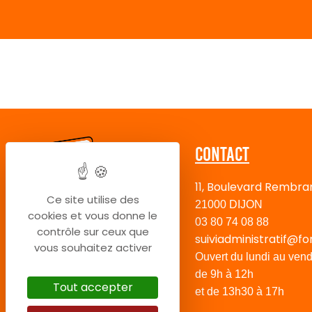
Contact
11, Boulevard Rembra
Ce site utilise des
21000 DIJON
cookies et vous donne le
03 80 74 08 88
contrôle sur ceux que
suiviadministratif@fo
vous souhaitez activer
Ouvert du lundi au vend
de 9h à 12h
Tout accepter
et de 13h30 à 17h