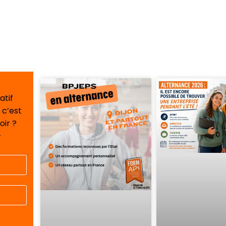
atif
 c’est
oir ?
-