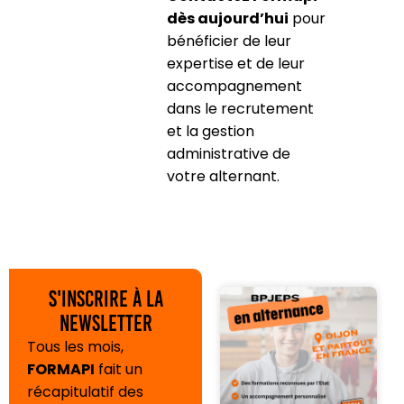
dès aujourd’hui
pour
bénéficier de leur
expertise et de leur
accompagnement
dans le recrutement
et la gestion
administrative de
votre alternant.
S'inscrire à la
newsletter
Tous les mois,
FORMAPI
fait un
récapitulatif des