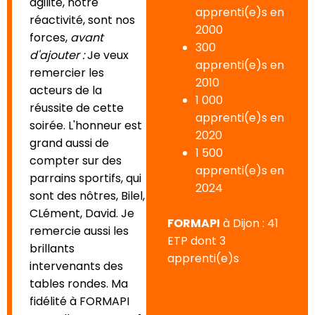
agilité, notre
apprenti(e)s en
réactivité, sont nos
2000
forces,
avant
300
d'ajouter :
Je veux
apprenti(e)s en
remercier les
2010
acteurs de la
1 000
réussite de cette
apprenti(e)s en
soirée. L'honneur est
2020
grand aussi de
1 500
compter sur des
apprenti(e)s en
parrains sportifs, qui
2024
sont des nôtres, Bilel,
CLément, David. Je
FORMAPI
à Dijon : 41
remercie aussi les
ETP dont 3
brillants
apprenti(e)s
intervenants des
tables rondes. Ma
fidélité à FORMAPI