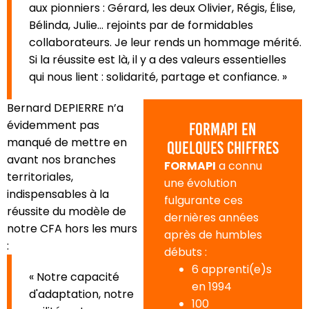
aux pionniers : Gérard, les deux Olivier, Régis, Élise,
Bélinda, Julie... rejoints par de formidables
collaborateurs. Je leur rends un hommage mérité.
Si la réussite est là, il y a des valeurs essentielles
qui nous lient : solidarité, partage et confiance. »
Bernard DEPIERRE n’a
évidemment pas
FORMAPI en
manqué de mettre en
quelques chiffres
avant nos branches
FORMAPI
a connu
territoriales,
une évolution
indispensables à la
fulgurante ces
réussite du modèle de
dernières années
notre CFA hors les murs
après de humbles
:
débuts :
6 apprenti(e)s
« Notre capacité
en 1994
d'adaptation, notre
100