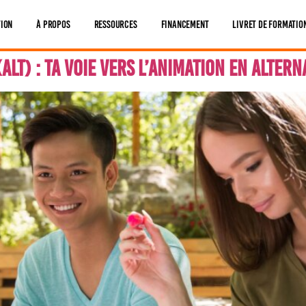
tion
À Propos
Ressources
Financement
Livret De Formatio
ALT) : ta voie vers l’animation en alter