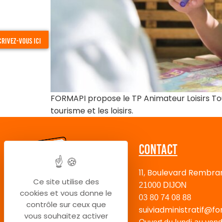
crivez-vous ici
FORMAPI propose le TP Animateur Loisirs To
tourisme et les loisirs.
Contact
11, Boulevard Rembra
Ce site utilise des
21000 DIJON
cookies et vous donne le
03 80 74 08 88
contrôle sur ceux que
suiviadministratif@fo
vous souhaitez activer