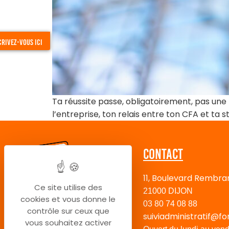
crivez-vous ici
Ta réussite passe, obligatoirement, pas une 
l’entreprise, ton relais entre ton CFA et ta s
Contact
11, Boulevard Rembra
Ce site utilise des
21000 DIJON
cookies et vous donne le
03 80 74 08 88
contrôle sur ceux que
suiviadministratif@fo
vous souhaitez activer