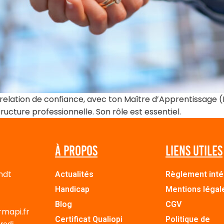
relation de confiance, avec ton Maître d’Apprentissage (M
tructure professionnelle. Son rôle est essentiel.
À propos
Liens utiles
ndt
Actualités
Règlement inté
Handicap
Mentions légal
Blog
CGV
rmapi.fr
Certificat Qualiopi
Politique de