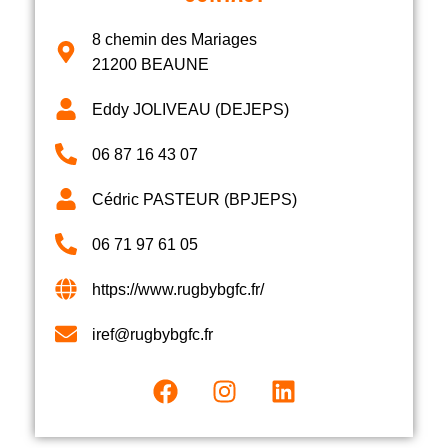
8 chemin des Mariages
21200 BEAUNE
Eddy JOLIVEAU (DEJEPS)
06 87 16 43 07
Cédric PASTEUR (BPJEPS)
06 71 97 61 05
https://www.rugbybgfc.fr/
iref@rugbybgfc.fr