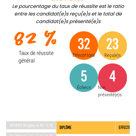
Le pourcentage du taux de réussite est le ratio
entre les candidat(e)s reçu(e)s et le total de
candidat(e)s présenté(e)s
82
 %
32
23
Taux de réussite
Effectif total
Reçu(e)s
général
5
4
Échecs
Non
présenté(e)s
%
BPJEPS Rugby à XV
0
Diplôme
Effectif to