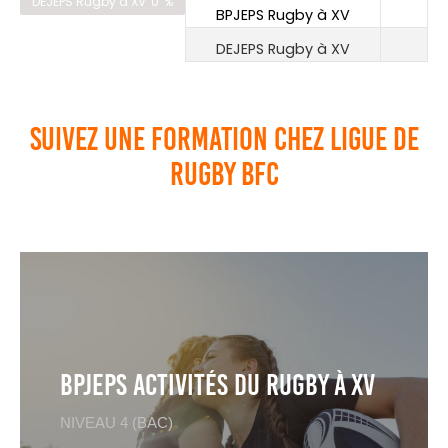
%
DEJEPS Rugby à XV
0
BPJEPS Rugby à XV
12
DEJEPS Rugby à XV
20
Suivez une formation chez Ligue de
Rugby BFC
BPJEPS Activités du rugby à XV
NIVEAU 4 (BAC)