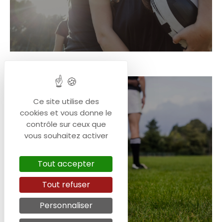
Ce site utilise des
cookies et vous donne le
contrôle sur ceux que
vous souhaitez activer
DEJEPS Rugby à XV
NIVEAU 5 (BAC +2)
Tout accepter
Tout refuser
Personnaliser