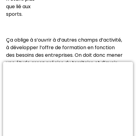
que lié aux
sports.
Ça oblige à s’ouvrir à d’autres champs d’activité,
à développer l’offre de formation en fonction
des besoins des entreprises. On doit donc mener
une étude assez précise du territoire et d’avoir
des relations privilégiées avec les acteurs locaux.
Un souvenir marquant ? Les échanges avec les
professionnels de l’activité rugby et la possibilité
de le mettre en place au quotidien avec les
enfants au club, c’est quelque chose de
marquant. »