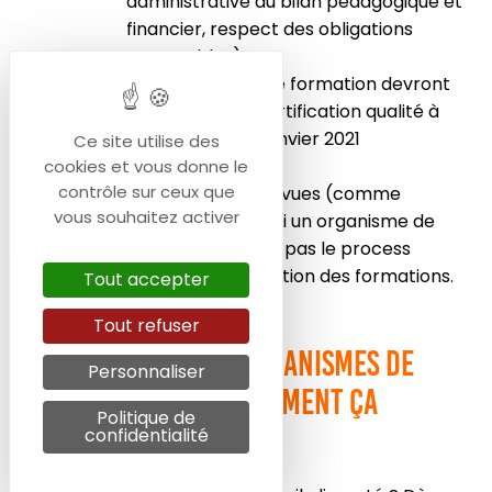
administrative du bilan pédagogique et
financier, respect des obligations
comptables).
Les organismes de formation devront
disposer d’une certification qualité à
compter du 1er janvier 2021
Ce site utilise des
cookies et vous donne le
contrôle sur ceux que
Des sanctions sont prévues (comme
vous souhaitez activer
indiqué dans les CGU) si un organisme de
formation ne respecte pas le process
d’inscription et d’exécution des formations.
Tout accepter
Tout refuser
Le CPF et les organismes de
Personnaliser
formation : comment ça
Politique de
marche ?
confidentialité