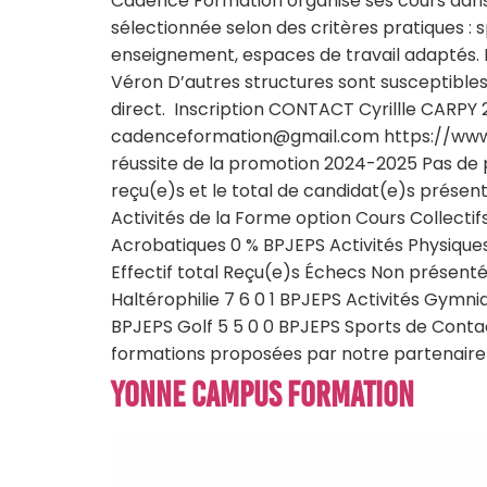
Cadence Formation organise ses cours dans 
sélectionnée selon des critères pratiques : s
enseignement, espaces de travail adaptés. N
Véron D’autres structures sont susceptibles
direct. Inscription CONTACT Cyrillle CARPY
cadenceformation@gmail.com https://www.
réussite de la promotion 2024-2025 Pas de p
reçu(e)s et le total de candidat(e)s présen
Activités de la Forme option Cours Collectif
Acrobatiques 0 % BPJEPS Activités Physique
Effectif total Reçu(e)s Échecs Non présenté
Haltérophilie 7 6 0 1 BPJEPS Activités Gymni
BPJEPS Golf 5 5 0 0 BPJEPS Sports de Conta
formations proposées par notre partenair
YONNE CAMPUS FORMATION