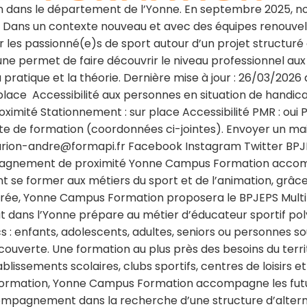
 dans le département de l’Yonne. En septembre 2025, no
e. Dans un contexte nouveau et avec des équipes renouvel
es passionné(e)s de sport autour d’un projet structuré e
e permet de faire découvrir le niveau professionnel aux 
a pratique et la théorie. Dernière mise à jour : 26/03/20
place Accessibilité aux personnes en situation de handica
oximité Stationnement : sur place Accessibilité PMR : oui
ite de formation (coordonnées ci-jointes). Envoyer un 
ion-andre@formapi.fr Facebook Instagram Twitter BPJE
nement de proximité Yonne Campus Formation accompa
nt se former aux métiers du sport et de l’animation, grâc
rée, Yonne Campus Formation proposera le BPJEPS Multi-
 dans l’Yonne prépare au métier d’éducateur sportif pol
cs : enfants, adolescents, adultes, seniors ou personnes s
 découverte. Une formation au plus près des besoins du te
tablissements scolaires, clubs sportifs, centres de loisirs 
la formation, Yonne Campus Formation accompagne les futu
compagnement dans la recherche d’une structure d’alternanc