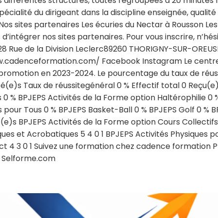
différentes structures, toutes regroupées à 20 minutes
pécialité du dirigeant dans la discipline enseignée, qualité
os sites partenaires Les écuries du Nectar à Rousson Les 
 d’intégrer nos sites partenaires. Pour vous inscrire, n’
 28 Rue de la Division Leclerc89260 THORIGNY-SUR-OREUSE
cadenceformation.com/ Facebook Instagram Le centre
romotion en 2023-2024. Le pourcentage du taux de réussi
té(e)s Taux de réussitegénéral 0 % Effectif total 0 Reçu
s 0 % BPJEPS Activités de la Forme option Haltérophilie 0
s pour Tous 0 % BPJEPS Basket-Ball 0 % BPJEPS Golf 0 % 
(e)s BPJEPS Activités de la Forme option Cours Collectifs
ques et Acrobatiques 5 4 0 1 BPJEPS Activités Physiques po
ct 4 3 0 1 Suivez une formation chez cadence formation P
e Selforme.com