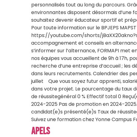
personnalisés tout au long du parcours. Gr
environnantes disposent désormais d’une f
souhaitez devenir éducateur sportif et pré
Pour toute information sur le BPJEPS MAPST 
https://youtube.com/shorts/jBaXX20akno?
accompagnement et conseils en alternance Af
s’informer sur l’alternance, FORMAPI met e
nos équipes vous accueillent de 9h à 17h, po
recherche d’une entreprise d’accueil ; les
dans leurs recrutements. Calendrier des permanences 
juillet Que vous soyez futur apprenti, sala
dans votre projet. Le pourcentage du taux de
de réussitegénéral 0 % Effectif total 0 Reç
2024-2025 Pas de promotion en 2024-2025. Le
candidat(e)s présenté(e)s Taux de réussiteg
Suivez une formation chez Yonne Campus Fo
APELS