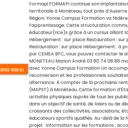
Formapi FORMAPI continue son implantation
territoriale à Monéteau, tout près d’Auxerr
Région. Yonne Campus Formation va fédérer l
l’apprentissage. Cette structuration commun
éducateur(rice)s grâce à un cursus alliant l
Hébergement : sur place Restauration : sur 
Restauration : sur place Hébergement : à pr
par CEMEA BFC, vous pouvez contacter le s
MONETEAU Marion André 03 80 74 08 88 mar
avec Yonne Campus Formation Un accompag
crivez-vous ici
reconversion et les professionnels souhaita
alternance. À compter de la prochaine rent
(MAPST) à Monéteau. Cette formation d’État
activités physiques auprès de tous les publi
dans un objectif de santé, de loisirs ou de
croissants des collectivités, associations, é
éducateurs sportifs qualifiés. Au-delà de 
projet : information sur les formations ; ac