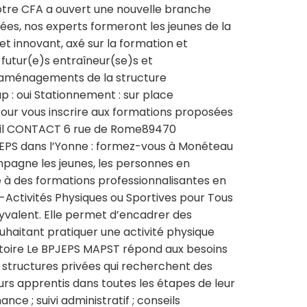
tre CFA a ouvert une nouvelle branche
ées, nos experts formeront les jeunes de la
t innovant, axé sur la formation et
futur(e)s entraîneur(se)s et
26 aménagements de la structure
p : oui Stationnement : sur place
 Pour vous inscrire aux formations proposées
mail CONTACT 6 rue de Rome89470
PS dans l’Yonne : formez-vous à Monéteau
gne les jeunes, les personnes en
e à des formations professionnalisantes en
Activités Physiques ou Sportives pour Tous
yvalent. Elle permet d’encadrer des
ouhaitant pratiquer une activité physique
rritoire Le BPJEPS MAPST répond aux besoins
et structures privées qui recherchent des
rs apprentis dans toutes les étapes de leur
e ; suivi administratif ; conseils