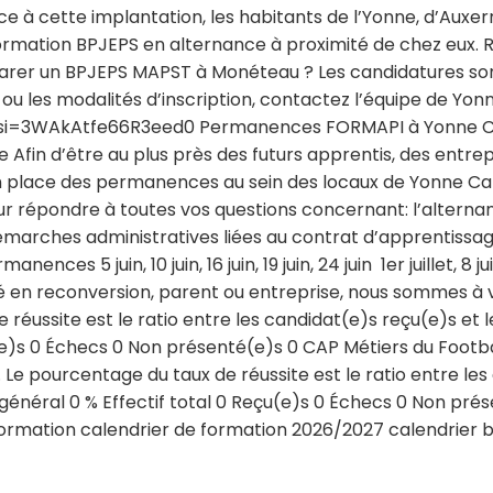
âce à cette implantation, les habitants de l’Yonne, d’Au
ormation BPJEPS en alternance à proximité de chez eux.
parer un BPJEPS MAPST à Monéteau ? Les candidatures son
ou les modalités d’inscription, contactez l’équipe de Y
si=3WAkAtfe66R3eed0 Permanences FORMAPI à Yonne Ca
in d’être au plus près des futurs apprentis, des entrep
n place des permanences au sein des locaux de Yonne Ca
ur répondre à toutes vos questions concernant: l’alternanc
 démarches administratives liées au contrat d’apprentis
5 juin, 10 juin, 16 juin, 19 juin, 24 juin 1er juillet, 8 juillet, 10
rié en reconversion, parent ou entreprise, nous sommes 
 réussite est le ratio entre les candidat(e)s reçu(e)s et
u(e)s 0 Échecs 0 Non présenté(e)s 0 CAP Métiers du Footba
 pourcentage du taux de réussite est le ratio entre les 
énéral 0 % Effectif total 0 Reçu(e)s 0 Échecs 0 Non prés
rmation calendrier de formation 2026/2027 calendrier 