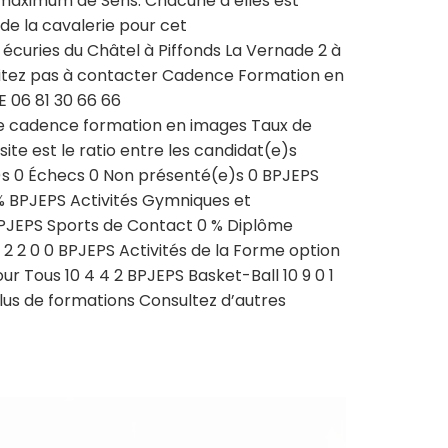
 maximum de Sens. Chacune d’elles est
 de la cavalerie pour cet
écuries du Châtel à Piffonds La Vernade 2 à
hésitez pas à contacter Cadence Formation en
 06 81 30 66 66
 cadence formation en images Taux de
te est le ratio entre les candidat(e)s
(e)s 0 Échecs 0 Non présenté(e)s 0 BPJEPS
 % BPJEPS Activités Gymniques et
BPJEPS Sports de Contact 0 % Diplôme
 2 2 0 0 BPJEPS Activités de la Forme option
ur Tous 10 4 4 2 BPJEPS Basket-Ball 10 9 0 1
lus de formations Consultez d’autres