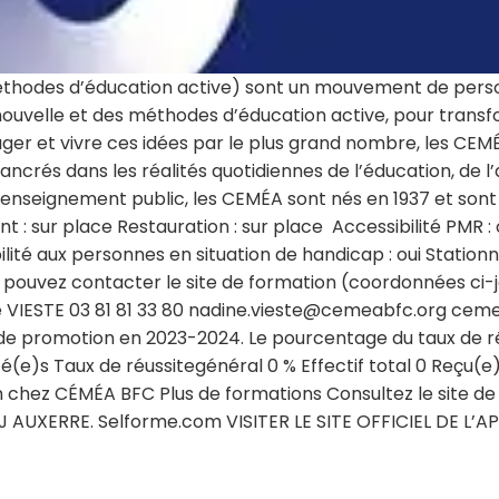
thodes d’éducation active) sont un mouvement de pers
ouvelle et des méthodes d’éducation active, pour transform
tager et vivre ces idées par le plus grand nombre, les CE
 ancrés dans les réalités quotidiennes de l’éducation, de l’
nseignement public, les CEMÉA sont nés en 1937 et sont r
 sur place Restauration : sur place Accessibilité PMR :
ilité aux personnes en situation de handicap : oui Station
pouvez contacter le site de formation (coordonnées ci-
VIESTE 03 81 81 33 80 nadine.vieste@cemeabfc.org ceme
e promotion en 2023-2024. Le pourcentage du taux de réus
té(e)s Taux de réussitegénéral 0 % Effectif total 0 Reçu
n chez CÉMÉA BFC Plus de formations Consultez le site de
AUXERRE. Selforme.com VISITER LE SITE OFFICIEL DE L’APEL