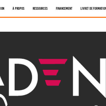
tion
À Propos
Ressources
Financement
Livret De Formatio