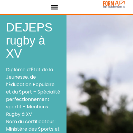
Panneau de gestion des cookies
DEJEPS
rugby à
XV
Diplôme d’État de la
Jeunesse, de
l’Éducation Populaire
et du Sport – Spécialité
perfectionnement
sportif – Mentions :
Rugby à XV
Nom du certificateur :
Ministère des Sports et