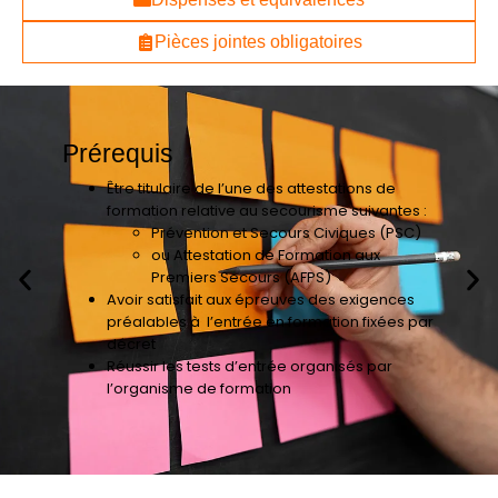
Pièces jointes obligatoires
Prérequis
Être titulaire de l’une des attestations de
formation relative au secourisme suivantes :
Prévention et Secours Civiques (PSC)
ou Attestation de Formation aux
Premiers Secours (AFPS)
Avoir satisfait aux épreuves des exigences
préalables à l’entrée en formation fixées par
décret
Réussir les tests d’entrée organisés par
l’organisme de formation