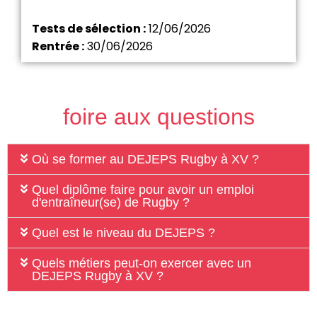
Tests de sélection :
12/06/2026
Rentrée :
30/06/2026
foire aux questions
Où se former au DEJEPS Rugby à XV ?
Quel diplôme faire pour avoir un emploi
d'entraîneur(se) de Rugby ?
Quel est le niveau du DEJEPS ?
Quels métiers peut-on exercer avec un
DEJEPS Rugby à XV ?