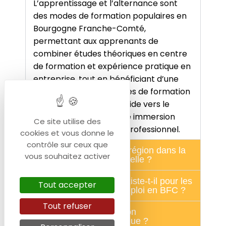
L’apprentissage et l’alternance sont
des modes de formation populaires en
Bourgogne Franche-Comté,
permettant aux apprenants de
combiner études théoriques en centre
de formation et expérience pratique en
entreprise, tout en bénéficiant d’une
rémunération. Ces modes de formation
offrent une transition fluide vers le
marché du travail et une immersion
Ce site utilise des
directe dans le monde professionnel.
cookies et vous donne le
contrôle sur ceux que
Quel est le rôle de la région dans la
vous souhaitez activer
formation professionnelle ?
Quelles formations existe-t-il pour les
Tout accepter
demandeur(se)s d'emploi en BFC ?
Tout refuser
À quoi sert la formation
professionnelle continue ?