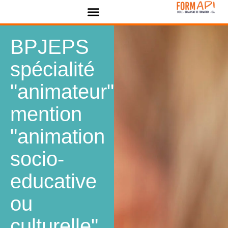
Panneau de gestion des cookies
BPJEPS
spécialité
"animateur"
mention
"animation
socio-
educative
ou
culturelle"