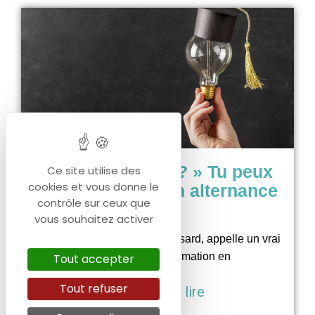
« DIS FORMAPI ? » Tu peux
Ce site utilise des
cookies et vous donne le
m’aider pour mon alternance
contrôle sur ceux que
?
vous souhaitez activer
Ne laisse pas de place au hasard, appelle un vrai
spécialiste de la formation en
Tout accepter
Tout refuser
Continuer à lire