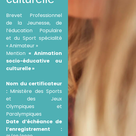
Brevet Professionnel
de la Jeunesse, de
l’éducation Populaire
et du Sport spécialité
« Animateur »
Mention
« Animation
socio-éducative ou
culturelle »
Nom du certificateur
:
Ministère des Sports
et des Jeux
Olympiques et
Paralympiques
Date d’échéance de
l’enregistrement :