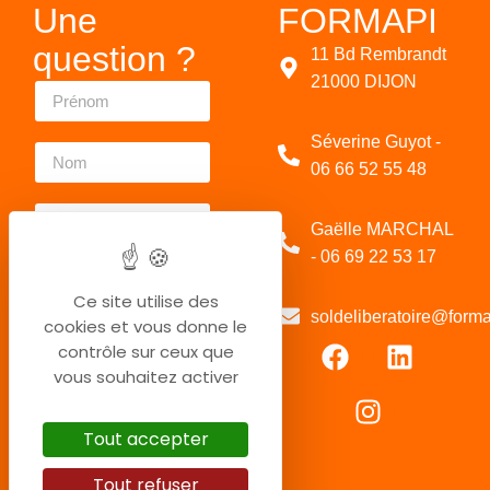
Une
FORMAPI
question ?
11 Bd Rembrandt
21000 DIJON
Séverine Guyot -
06 66 52 55 48
Gaëlle MARCHAL
- 06 69 22 53 17
Ce site utilise des
soldeliberatoire@formap
cookies et vous donne le
contrôle sur ceux que
vous souhaitez activer
Tout accepter
Envoyer
Tout refuser