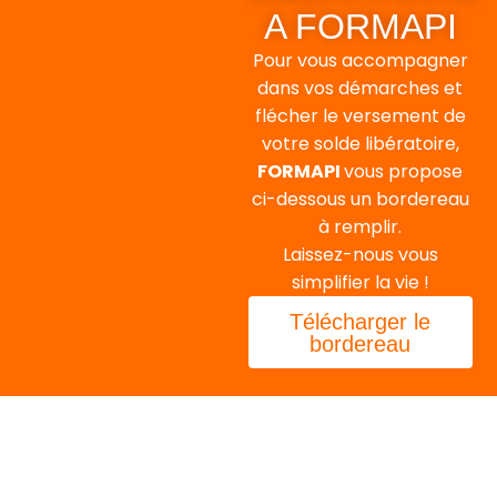
A FORMAPI
Pour vous accompagner
dans vos démarches et
flécher le versement de
votre solde libératoire,
FORMAPI
vous propose
ci-dessous un bordereau
à remplir.
Laissez-nous vous
simplifier la vie !
Télécharger le
bordereau