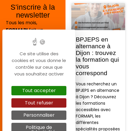
S'inscrire à la
newsletter
Tous les mois,
FORMAPI
fait un
récapitulatif des
BPJEPS en
actualités des trente
alternance à
derniers jours : c’est la
Dijon : trouvez
Ce site utilise des
FORMAPINEWS
! Vous
la formation qui
cookies et vous donne le
vous
voulez la recevoir ?
contrôle sur ceux que
correspond
Remplissez
vous souhaitez activer
simplement le
Vous recherchez un
formulaire ci-dessous :
Tout accepter
BPJEPS en alternance
à Dijon ? Découvrez
Tout refuser
les formations
accessibles avec
Personnaliser
FORMAPI, les
différentes
Politique de
spécialités proposées