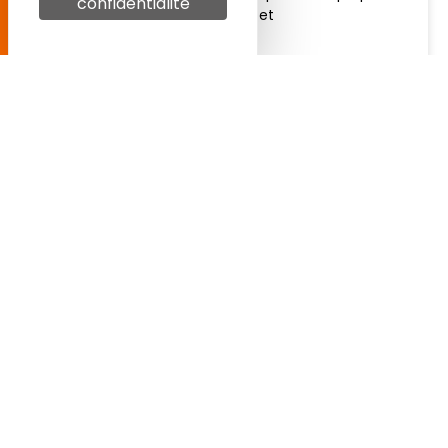
confidentialité
et
J'accepte la
politique
LIRE LA SUITE »
de confidentialité
28 juillet 2026
S'inscrire
Alternance
2026 : est-il
encore possible
de trouver une
entreprise
pendant l’été ?
Vous n’avez pas