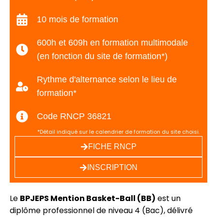
10 mois de formation
600h et 609h en formation multimodale
(en fonction du site de formation*)
Rythme d'alternance selon le lieu de
formation*
Code RNCP 36821
*Détail indiqué sur le calendrier de formation du site choisi.
FICHE RNCP
INSCRIPTION
Le
BPJEPS Mention Basket-Ball (BB)
est un
diplôme professionnel de niveau 4 (Bac), délivré