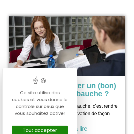
Comment préparer un (bon)
Ce site utilise des
entretien d’embauche ?
cookies et vous donne le
contrôle sur ceux que
Préparer ton entretien d’embauche, c’est rendre
vous souhaitez activer
ton CV et ta lettre de motivation de façon
Continuer à lire
Tout accepter