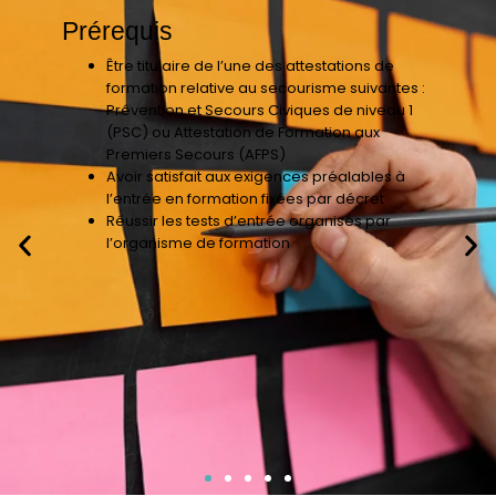
Prérequis
Être titulaire de l’une des attestations de
formation relative au secourisme suivantes :
Prévention et Secours Civiques de niveau 1
(PSC) ou Attestation de Formation aux
Premiers Secours (AFPS)
Avoir satisfait aux exigences préalables à
l’entrée en formation fixées par décret
Réussir les tests d’entrée organisés par
l’organisme de formation