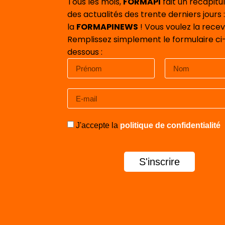
Tous les mois,
FORMAPI
fait un récapitul
des actualités des trente derniers jours :
la
FORMAPINEWS
! Vous voulez la recev
Remplissez simplement le formulaire ci
dessous :
J'accepte la
politique de confidentialité
S'inscrire