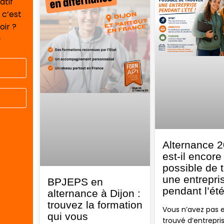
atif
 c’est
oir ?
-
Alternance 2
est-il encore
possible de 
une entrepri
BPJEPS en
pendant l’ét
alternance à Dijon :
trouvez la formation
Vous n’avez pas 
qui vous
trouvé d’entrepri