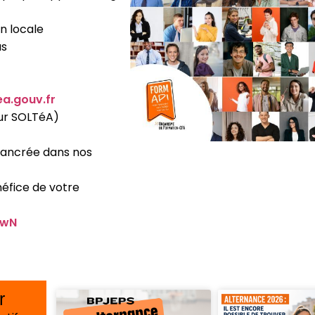
n locale
us
ea.gouv.fr
ur SOLTéA)
 ancrée dans nos
éfice de votre
gwN
r