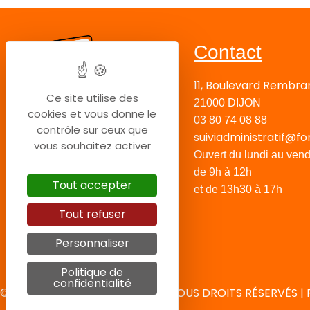
Contact
11, Boulevard Rembra
Ce site utilise des
21000 DIJON
cookies et vous donne le
03 80 74 08 88
contrôle sur ceux que
suiviadministratif@fo
vous souhaitez activer
Ouvert du lundi au vend
de 9h à 12h
Tout accepter
et de 13h30 à 17h
Tout refuser
Personnaliser
Politique de
confidentialité
© 2024 COPYRIGHT FORMAPI – TOUS DROITS RÉSERVÉS | 