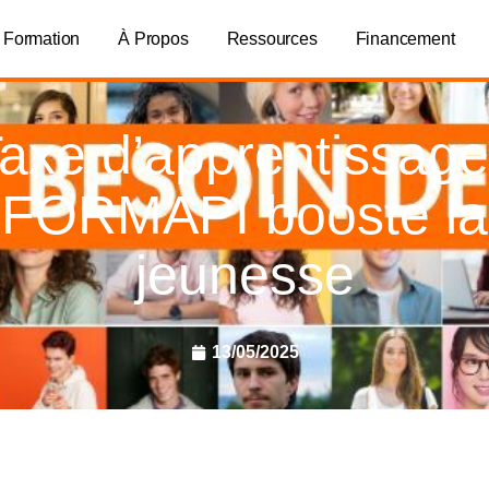
 Formation
À Propos
Ressources
Financement
axe d’apprentissage
FORMAPI booste la
jeunesse
13/05/2025