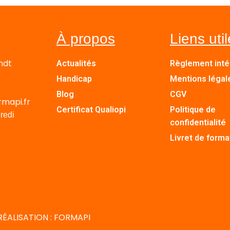
À propos
Liens uti
ndt
Actualités
Règlement inté
Handicap
Mentions légal
Blog
CGV
rmapi.fr
Certificat Qualiopi
Politique de
redi
confidentialité
Livret de forma
RÉALISATION : FORMAPI