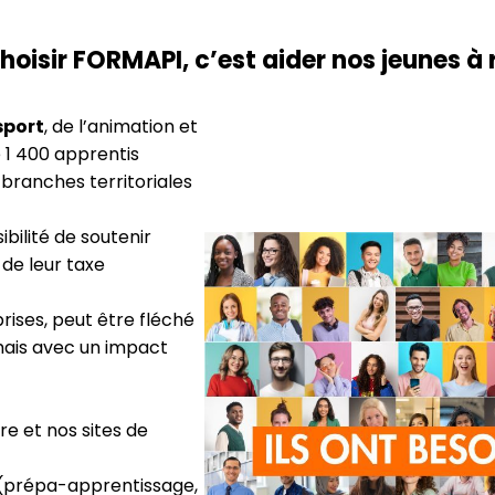
oisir FORMAPI, c’est aider nos jeunes à r
sport
, de l’animation et
 1 400 apprentis
 branches territoriales
bilité de soutenir
de leur taxe
rises, peut être fléché
mais avec un impact
e et nos sites de
(prépa-apprentissage,