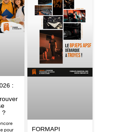
026 :
trouver
se
é ?
encore
FORMAPI
se pour