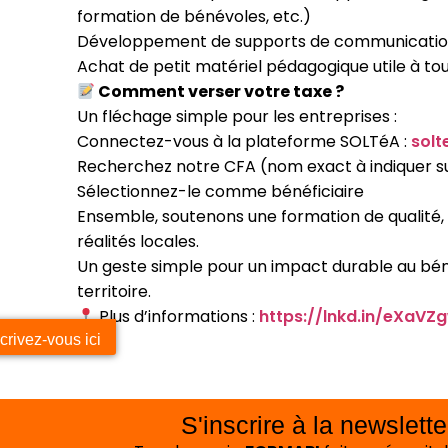
formation de bénévoles, etc.)
Développement de supports de communicatio
Achat de petit matériel pédagogique utile à to
Comment verser votre taxe ?
Un fléchage simple pour les entreprises :
Connectez-vous à la plateforme SOLTéA :
solt
Recherchez notre CFA (nom exact à indiquer s
Sélectionnez-le comme bénéficiaire
Ensemble, soutenons une formation de qualité,
réalités locales.
Un geste simple pour un impact durable au bén
territoire.
Plus d’informations :
https://lnkd.in/eXaVZ
crivez-vous ici
S'inscrire à la newslette