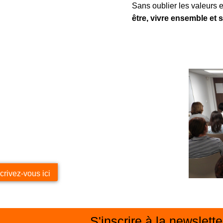
Sans oublier les valeurs 
être, vivre ensemble et s
crivez-vous ici
S'inscrire à la newslette