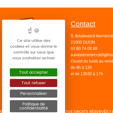
Contact
11, Boulevard Rembra
Ce site utilise des
21000 DIJON
cookies et vous donne le
03 80 74 08 88
contrôle sur ceux que
suiviadministratif@fo
vous souhaitez activer
Ouvert du lundi au vend
de 9h à 12h
Tout accepter
et de 13h30 à 17h
Tout refuser
Personnaliser
Politique de
confidentialité
© 2024 COPYRIGHT FORMAPI – TOUS DROITS RÉSERVÉS | 