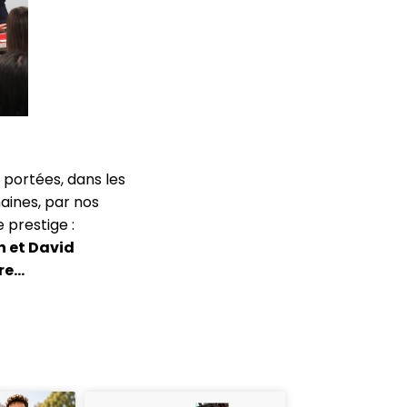
 portées, dans les
ines, par nos
 prestige :
n et David
vre…