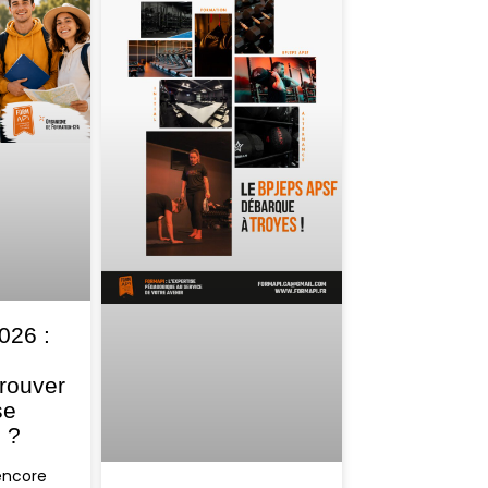
026 :
trouver
se
é ?
encore