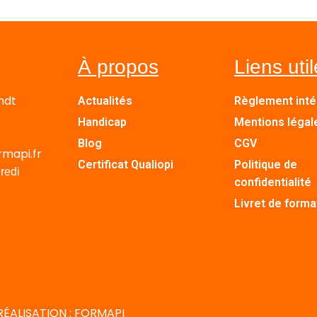
À propos
Liens uti
ndt
Actualités
Règlement inté
Handicap
Mentions légal
Blog
CGV
rmapi.fr
Certificat Qualiopi
Politique de
redi
confidentialité
Livret de forma
RÉALISATION : FORMAPI