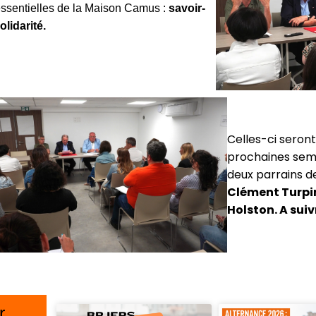
essentielles de la Maison Camus :
savoir-
olidarité.
Celles-ci seront
prochaines sema
deux parrains de
Clément Turpi
Holston. A sui
r