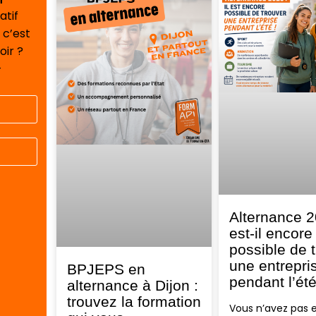
atif
 c’est
oir ?
-
Alternance 2
est-il encore
possible de 
une entrepri
BPJEPS en
pendant l’ét
alternance à Dijon :
trouvez la formation
Vous n’avez pas 