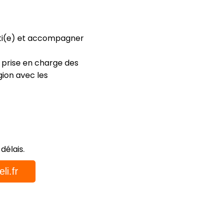
nti(e) et accompagner
 prise en charge des
gion avec les
délais.
li.fr