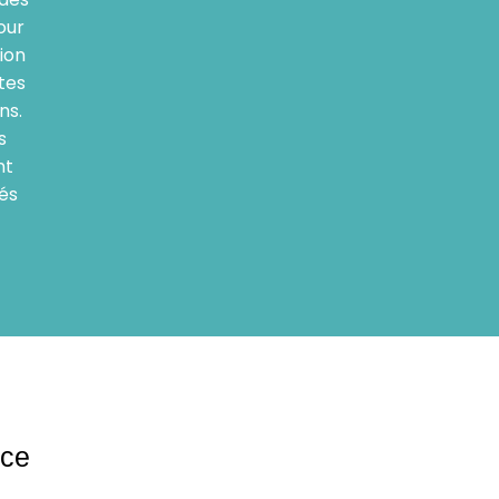
our
ion
tes
ns.
s
nt
és
nce