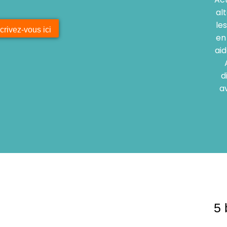
al
le
crivez-vous ici
en
aid
d
a
5 