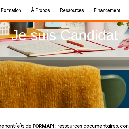
 Formation
À Propos
Ressources
Financement
Je suis Candidat
prenant(e)s de
FORMAPI
: ressources documentaires, cons