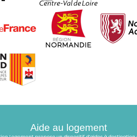
Aide au logement
ion Logement propose un dispositif d’aides à destination