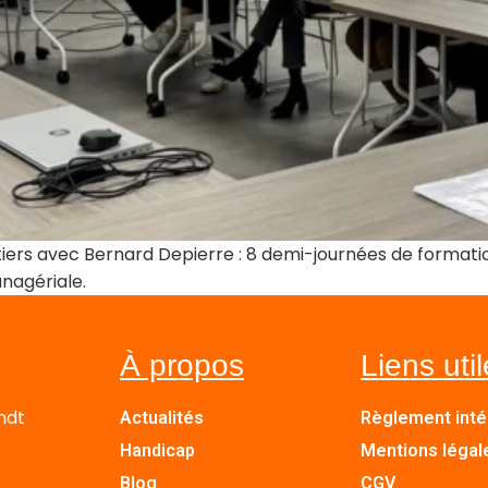
ers avec Bernard Depierre : 8 demi-journées de formati
anagériale.
À propos
Liens uti
ndt
Actualités
Règlement inté
Handicap
Mentions légal
Blog
CGV